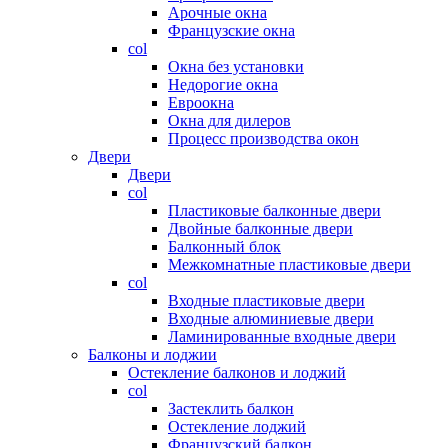
Арочные окна
Французские окна
col
Окна без установки
Недорогие окна
Евроокна
Окна для дилеров
Процесс производства окон
Двери
Двери
col
Пластиковые балконные двери
Двойные балконные двери
Балконный блок
Межкомнатные пластиковые двери
col
Входные пластиковые двери
Входные алюминиевые двери
Ламинированные входные двери
Балконы и лоджии
Остекление балконов и лоджий
col
Застеклить балкон
Остекление лоджий
Французский балкон