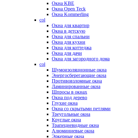
Окна KBE
Окна Open Teck
Окна Kommerling
col
Окна для квартир
Окна в детскую
Окна для спальни
Окна для кухни
Окна для коттеджа
Окна для дачи
Окна для загородного дома
col
Шумоизоляционные окна
Энергосберегающие окна
Противовзломные окна
Ламинированные окна
Шпросы в окнах
Окна под дерево
Глухие окна
Окна со скрытыми петлями
Треугольные окна
Круглые окна
Трапециевидные окна
Алюминиевые окна
Эркерные окна