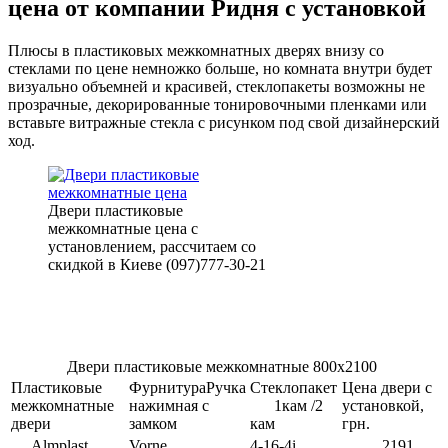
цена от компании Ридня с установкой
Плюсы в пластиковых межкомнатных дверях внизу со
стеклами по цене немножко больше, но комната внутри будет
визуально объемней и красивей, стеклопакеты возможны не
прозрачные, декорированные тонировочными пленками или
вставьте витражные стекла с рисунком под свой дизайнерский
ход.
Двери пластиковые
межкомнатные цена с
установлением, рассчитаем со
скидкой в Киеве (097)777-30-21
Двери пластиковые межкомнатные 800х2100
Пластиковые
ФурнитураРучка
Стеклопакет
Цена двери с
межкомнатные
нажимная с
1кам /2
установкой,
двери
замком
кам
грн.
Almplast
Vorne
4-16-4i
2191