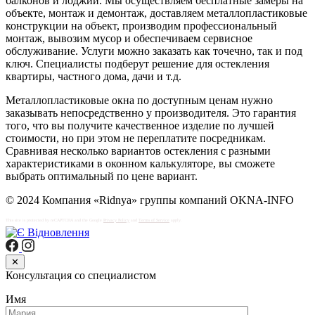
балконов и лоджий. Мы осуществляем бесплатные замеры на
объекте, монтаж и демонтаж, доставляем металлопластиковые
конструкции на объект, производим профессиональный
монтаж, вывозим мусор и обеспечиваем сервисное
обслуживание. Услуги можно заказать как точечно, так и под
ключ. Специалисты подберут решение для остекления
квартиры, частного дома, дачи и т.д.
Металлопластиковые окна по доступным ценам нужно
заказывать непосредственно у производителя. Это гарантия
того, что вы получите качественное изделие по лучшей
стоимости, но при этом не переплатите посредникам.
Сравнивая несколько вариантов остекления с разными
характеристиками в оконном калькуляторе, вы сможете
выбрать оптимальный по цене вариант.
© 2024 Компания «Ridnya» группы компаний OKNA-INFO
This site is protected by reCAPTCHA and the Google
Privacy Policy
and
Terms of Service
apply.
✕
Консультация со специалистом
Имя