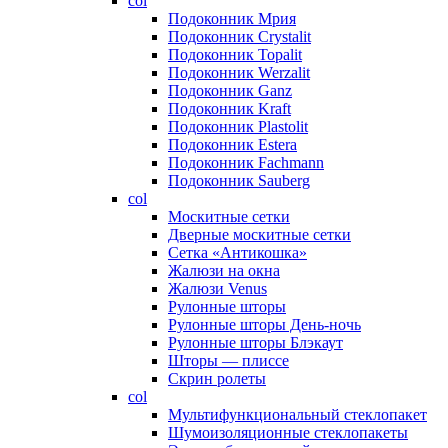
col
Подоконник Мрия
Подоконник Crystalit
Подоконник Topalit
Подоконник Werzalit
Подоконник Ganz
Подоконник Kraft
Подоконник Plastolit
Подоконник Estera
Подоконник Fachmann
Подоконник Sauberg
col
Москитные сетки
Дверные москитные сетки
Сетка «Антикошка»
Жалюзи на окна
Жалюзи Venus
Рулонные шторы
Рулонные шторы День-ночь
Рулонные шторы Блэкаут
Шторы — плиссе
Скрин ролеты
col
Мультифункциональный стеклопакет
Шумоизоляционные стеклопакеты