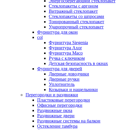
Энергосберегающий стеклопакет
Стеклопакеты с аргоном
Витражный стеклопакет
Стеклопакеты со шпросами
Тонированный стеклопакет
Ударопрочный стеклопакет
Фурнитура для окон
col
Фурнитура Siegenia
Фурнитура Axor
Фурнитура Maco
Ручка с ключиком
Детская безопасность в окнах
Фурнитура для дверей
Дверные доводчики
Дверные ручки
Уплотнитель
Козырьки и нащельники
Перегородки и раздвижки
Пластиковые перегородки
Офисные перегородки
Раздвижные окна
Раздвижные двери
Раздвижные системы на балкон
Остекление тамбура