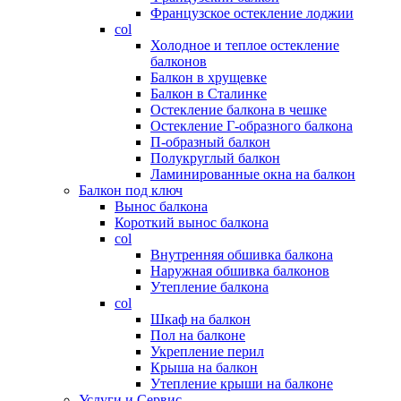
Французское остекление лоджии
col
Холодное и теплое остекление
балконов
Балкон в хрущевке
Балкон в Сталинке
Остекление балкона в чешке
Остекление Г-образного балкона
П-образный балкон
Полукруглый балкон
Ламинированные окна на балкон
Балкон под ключ
Вынос балкона
Короткий вынос балкона
col
Внутренняя обшивка балкона
Наружная обшивка балконов
Утепление балкона
col
Шкаф на балкон
Пол на балконе
Укрепление перил
Крыша на балкон
Утепление крыши на балконе
Услуги и Сервис