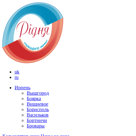
uk
ru
Ирпень
Вышгород
Боярка
Вишневое
Борисполь
Васильков
Бортничи
Бровары