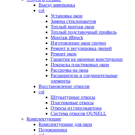
Выезд замерщика
col
Установка окон
Замена стеклопакетов
Теплый монтаж окон
Теплый подставочный профиль
Монтаж illbruck
Изготовление окон срочно
Ремонт и регулировка дверей
Ремонт окон
Гарантия на оконные конструкции
Покраска пластиковых окон
Рассрочка на окна
Расширители и соединительные
элементы
Восстановление откосов
col
Штукатурные откосы
Пластиковые откосы
Откосы из гипсокартона
Система откосов QUNELL
Комплектующие
Комплектующие для окон
Подоконники