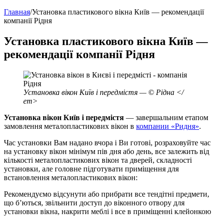
Главная
/
Установка пластикового вікна Київ — рекомендації
компанії Рідня
Установка пластикового вікна Київ —
рекомендації компанії Рідня
Установка вікон Київ і передмістя — © Рідна </
em>
Установка вікон Київ і передмістя
— завершальним етапом
замовлення металопластикових вікон в
компании «Ридня»
.
Час установки Вам надано вчора і Ви готові, розраховуйте час
на установку вікон мінімум пів дня або день, все залежить від
кількості металопластикових вікон та дверей, складності
установки, але головне підготувати приміщення для
встановлення металопластикових вікон:
Рекомендуємо відсунути або прибрати все тендітні предмети,
що б’ються, звільнити доступ до віконного отвору для
установки вікна, накрити меблі і все в приміщенні клейонкою