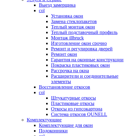
Выезд замерщика
col
Установка окон
Замена стеклопакетов
Теплый монтаж окон
Теплый подставочный профиль
Монтаж illbruck
Изготовление окон срочно
Ремонт и регулировка дверей
Ремонт окон
Гарантия на оконные конструкции
Покраска пластиковых окон
Рассрочка на окна
Расширители и соединительные
элементы
Восстановление откосов
col
Штукатурные откосы
Пластиковые откосы
Откосы из гипсокартона
Система откосов QUNELL
Комплектующие
Комплектующие для окон
Подоконники