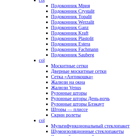
col
Подоконник Мрия
Подоконник Crystalit
Подоконник Topalit
Подоконник Werzalit
Подоконник Ganz
Подоконник Kraft
Подоконник Plastolit
Подоконник Estera
Подоконник Fachmann
Подоконник Sauberg
col
Москитные сетки
Дверные москитные сетки
Сетка «Антикошка»
Жалюзи на окна
Жалюзи Venus
Рулонные шторы
Рулонные шторы День-ночь
Рулонные шторы Блэкаут
Шторы — плиссе
Скрин ролеты
col
Мультифункциональный стеклопакет
Шумоизоляционные стеклопакеты