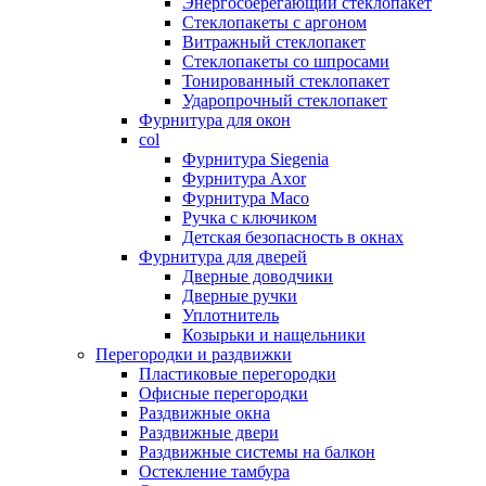
Энергосберегающий стеклопакет
Стеклопакеты с аргоном
Витражный стеклопакет
Стеклопакеты со шпросами
Тонированный стеклопакет
Ударопрочный стеклопакет
Фурнитура для окон
col
Фурнитура Siegenia
Фурнитура Axor
Фурнитура Maco
Ручка с ключиком
Детская безопасность в окнах
Фурнитура для дверей
Дверные доводчики
Дверные ручки
Уплотнитель
Козырьки и нащельники
Перегородки и раздвижки
Пластиковые перегородки
Офисные перегородки
Раздвижные окна
Раздвижные двери
Раздвижные системы на балкон
Остекление тамбура