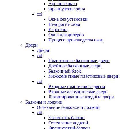
Арочные окна
Французские окна
col
Окна без установки
Недорогие окна
Евроокна
Окна для дилеров
Процесс производства окон
Двери
Двери
col
Пластиковые балконные двери
Двойные балконные двери
Балконный блок
Межкомнатные пластиковые двери
col
Входные пластиковые двери
Входные алюминиевые двери
Ламинированные входные двери
Балконы и лоджии
Остекление балконов и лоджий
col
Застеклить балкон
Остекление лоджий
Французский балкон