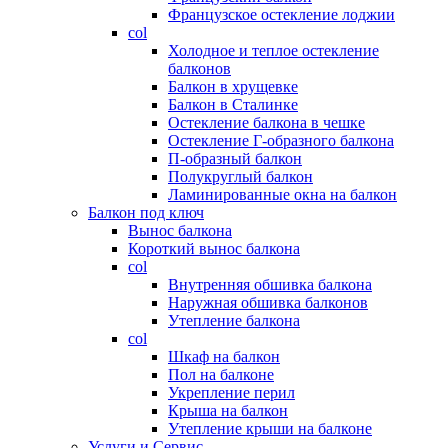
Французское остекление лоджии
col
Холодное и теплое остекление
балконов
Балкон в хрущевке
Балкон в Сталинке
Остекление балкона в чешке
Остекление Г-образного балкона
П-образный балкон
Полукруглый балкон
Ламинированные окна на балкон
Балкон под ключ
Вынос балкона
Короткий вынос балкона
col
Внутренняя обшивка балкона
Наружная обшивка балконов
Утепление балкона
col
Шкаф на балкон
Пол на балконе
Укрепление перил
Крыша на балкон
Утепление крыши на балконе
Услуги и Сервис