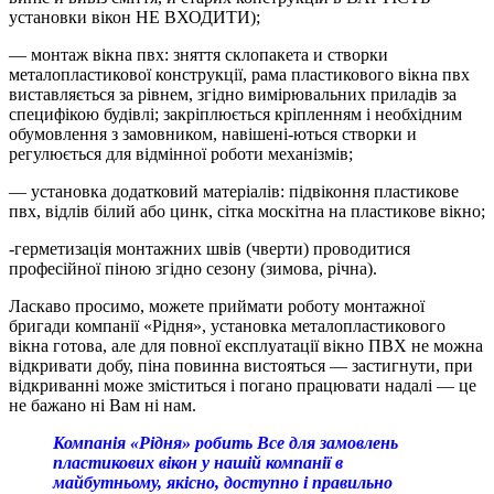
установки вікон НЕ ВХОДИТИ);
— монтаж вікна пвх: зняття склопакета и створки
металопластикової конструкції, рама пластикового вікна пвх
виставляється за рівнем, згідно вимірювальних приладів за
специфікою будівлі; закріплюється кріпленням і необхідним
обумовлення з замовником, навішені-ються створки и
регулюється для відмінної роботи механізмів;
— установка додатковий матеріалів: підвіконня пластикове
пвх, відлів білий або цинк, сітка москітна на пластикове вікно;
-герметизація монтажних швів (чверти) проводитися
професійної піною згідно сезону (зимова, річна).
Ласкаво просимо, можете приймати роботу монтажної
бригади компанії «Рідня», установка металопластикового
вікна готова, але для повної експлуатації вікно ПВХ не можна
відкривати добу, піна повинна вистояться — застигнути, при
відкриванні може зміститься і погано працювати надалі — це
не бажано ні Вам ні нам.
Компанія «Рідня» робить Все для замовлень
пластикових вікон у нашій компанії в
майбутньому, якісно, доступно і правильно