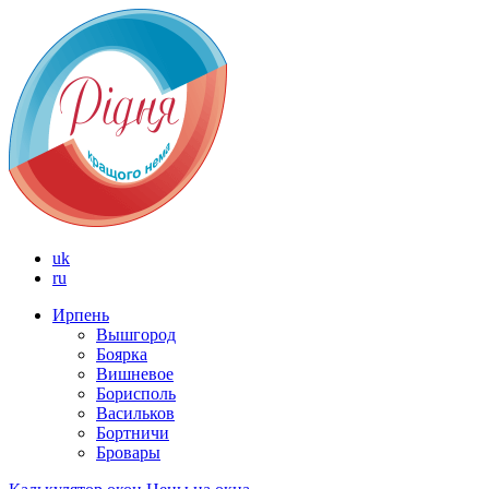
uk
ru
Ирпень
Вышгород
Боярка
Вишневое
Борисполь
Васильков
Бортничи
Бровары