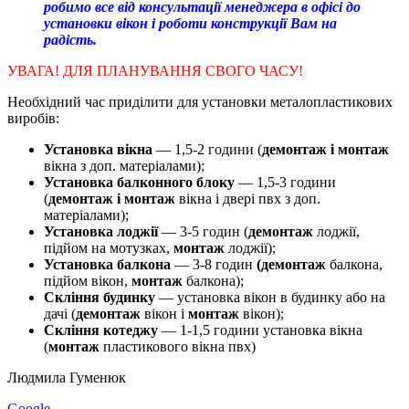
робимо все від консультації менеджера в офісі до
установки вікон і роботи конструкції Вам на
радість.
УВАГА! ДЛЯ ПЛАНУВАННЯ СВОГО ЧАСУ!
Необхідний час приділити для установки металопластикових
виробів:
Установка вікна
— 1,5-2 години (
демонтаж і монтаж
вікна з доп. матеріалами);
Установка балконного блоку
— 1,5-3 години
(
демонтаж і монтаж
вікна і двері пвх з доп.
матеріалами);
Установка лоджії
— 3-5 годин (
демонтаж
лоджії,
підйом на мотузках,
монтаж
лоджії);
Установка балкона
— 3-8 годин
(демонтаж
балкона,
підйом вікон,
монтаж
балкона);
Скління будинку
— установка вікон в будинку або на
дачі (
демонтаж
вікон і
монтаж
вікон);
Скління котеджу
— 1-1,5 години установка вікна
(
монтаж
пластикового вікна пвх)
Людмила Гуменюк
Google