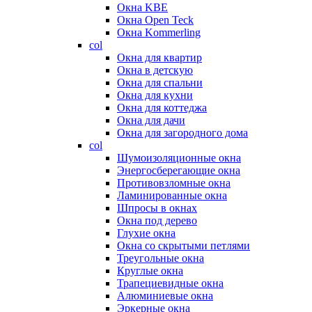
Окна KBE
Окна Open Teck
Окна Kommerling
col
Окна для квартир
Окна в детскую
Окна для спальни
Окна для кухни
Окна для коттеджа
Окна для дачи
Окна для загородного дома
col
Шумоизоляционные окна
Энергосберегающие окна
Противовзломные окна
Ламинированные окна
Шпросы в окнах
Окна под дерево
Глухие окна
Окна со скрытыми петлями
Треугольные окна
Круглые окна
Трапециевидные окна
Алюминиевые окна
Эркерные окна