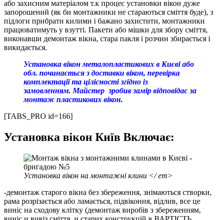
або захисним матеріалом т.к процес установки вікон дуже
запорошений (як би монтажники не стараються сміття буде), з
підлоги прибрати килими і бажано захистити, монтажники
працюватимуть у взутті. Пакети або мішки для збору сміття,
виконавши демонтаж вікна, стара пакля і розчин збирається і
викидається.
Установка вікон металопластикових в Києві або
обл. починається з доставки вікон, перевірка
комплектації та цілісності згідно із
замовленням. Майстер зробив замір відповідає за
монтаж пластикових вікон.
[TABS_PRO id=166]
Установка вікон Київ Включає:
Установка вікон на монтажні клини </ em>
-демонтаж старого вікна без збереження, знімаються створки,
рама розрізається або ламається, підвіконня, відлив, все це
виніс на сходову клітку (демонтаж виробів з збереженням,
виніс и вивіз сміття, и старих конструкцій в ВАРТІСТЬ