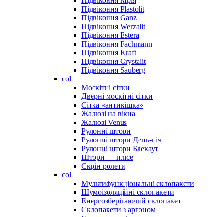
Підвіконня Мрія
Підвіконня Plastolit
Підвіконня Ganz
Підвіконня Werzalit
Підвіконня Estera
Підвіконня Fachmann
Підвіконня Kraft
Підвіконня Crystalit
Підвіконня Sauberg
col
Москітні сітки
Дверні москітні сітки
Сітка «антикішка»
Жалюзі на вікна
Жалюзі Venus
Рулонні штори
Рулонні штори День-ніч
Рулонні штори Блекаут
Штори — плісе
Скрін ролети
col
Мультифункціональні склопакети
Шумоізоляційні склопакети
Енергозберігаючий склопакет
Склопакети з аргоном