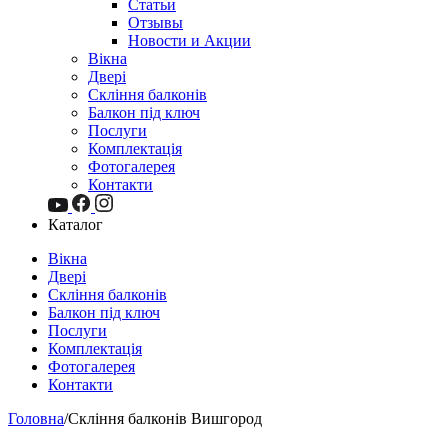
Статьи
Отзывы
Новости и Акции
Вікна
Двері
Скління балконів
Балкон під ключ
Послуги
Комплектація
Фотогалерея
Контакти
Каталог
Вікна
Двері
Скління балконів
Балкон під ключ
Послуги
Комплектація
Фотогалерея
Контакти
Головна
/
Скління балконів Вишгород