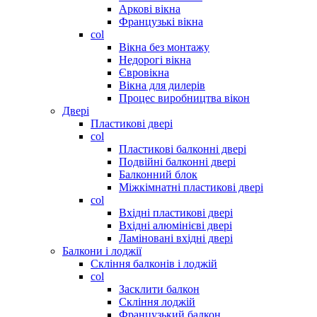
Аркові вікна
Французькі вікна
col
Вікна без монтажу
Недорогі вікна
Євровікна
Вікна для дилерів
Процес виробництва вікон
Двері
Пластикові двері
col
Пластикові балконні двері
Подвійні балконні двері
Балконний блок
Міжкімнатні пластикові двері
col
Вхідні пластикові двері
Вхідні алюмінієві двері
Ламіновані вхідні двері
Балкони і лоджії
Скління балконів і лоджій
col
Засклити балкон
Скління лоджій
Французький балкон