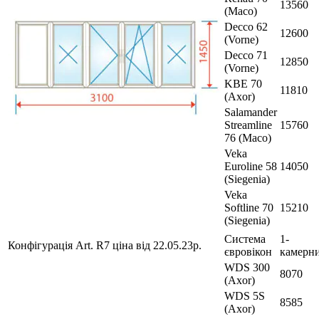
13560
(Maco)
Decco 62
12600
(Vorne)
Decco 71
12850
(Vorne)
KBE 70
11810
(Axor)
Salamander
Streamline
15760
76 (Maco)
Veka
Euroline 58
14050
(Siegenia)
Veka
Softline 70
15210
(Siegenia)
Система
1-
Конфігурація Art. R7 ціна від 22.05.23р.
євровікон
камерн
WDS 300
8070
(Axor)
WDS 5S
8585
(Axor)