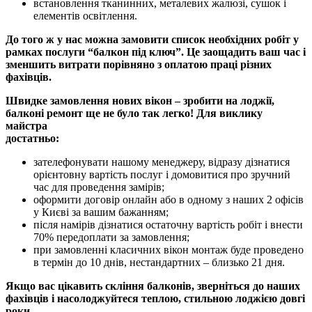
встановлення тканинних, металевих жалюзі, сушок і
елементів освітлення.
До того ж у нас можна замовити список необхідних робіт у
рамках послуги “балкон під ключ”. Це заощадить ваш час і
зменшить витрати порівняно з оплатою праці різних
фахівців.
Швидке замовлення нових вікон – зробити на лоджії,
балконі ремонт ще не було так легко! Для виклику
майстра
достатньо:
зателефонувати нашому менеджеру, відразу дізнатися
орієнтовну вартість послуг і домовитися про зручний
час для проведення замірів;
оформити договір онлайн або в одному з наших 2 офісів
у Києві за вашим бажанням;
після намірів дізнатися остаточну вартість робіт і внести
70% передоплати за замовлення;
при замовленні класичних вікон монтаж буде проведено
в термін до 10 днів, нестандартних – близько 21 дня.
Якщо вас цікавить скління балконів, зверніться до наших
фахівців і насолоджуйтеся теплою, стильною лоджією довгі
роки.