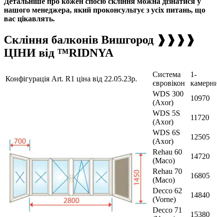
Детальніше про кожен спосіб скління можна дізнатися у
нашого менеджера, який проконсультує з усіх питань, що
вас цікавлять.
Скління балконів Вишгород ❱❱❱❱
ЦІНИ від ™RIDNYA
Система
1-
Конфігурація Art. R1 ціна від 22.05.23р.
євровікон
камерн
WDS 300
10970
(Axor)
WDS 5S
11720
(Axor)
WDS 6S
12505
(Axor)
Rehau 60
14720
(Maco)
Rehau 70
16805
(Maco)
Decco 62
14840
(Vorne)
Decco 71
15380