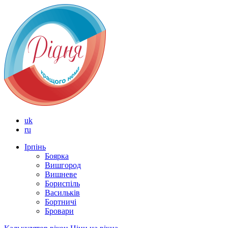
uk
ru
Ірпінь
Боярка
Вишгород
Вишневе
Бориспіль
Васильків
Бортничі
Бровари