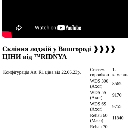
Скління лоджій у Вишгороді ❱❱❱❱
ЦІНИ від ™RIDNYA
Система
1-
Конфігурація Art. R1 ціна від 22.05.23р.
євровікон
камерн
WDS 300
8565
(Axor)
WDS 5S
9170
(Axor)
WDS 6S
9755
(Axor)
Rehau 60
11840
(Maco)
Rehau 70