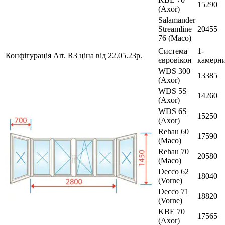
15290
(Axor)
Salamander
Streamline
20455
76 (Maco)
Система
1-
Конфігурація Art. R3 ціна від 22.05.23р.
євровікон
камерн
WDS 300
13385
(Axor)
WDS 5S
14260
(Axor)
WDS 6S
15250
(Axor)
Rehau 60
17590
(Maco)
Rehau 70
20580
(Maco)
Decco 62
18040
(Vorne)
Decco 71
18820
(Vorne)
KBE 70
17565
(Axor)