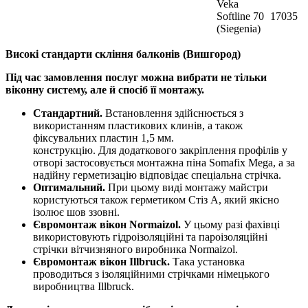
Veka
Softline 70
17035
(Siegenia)
Високі стандарти скління балконів (Вишгород)
Під час замовлення послуг можна вибрати не тільки
віконну систему, але й спосіб її монтажу.
Стандартний.
Встановлення здійснюється з
використанням пластикових клинів, а також
фіксувальних пластин 1,5 мм.
конструкцію. Для додаткового закріплення профілів у
отворі застосовується монтажна піна Somafix Mega, а за
надійну герметизацію відповідає спеціальна стрічка.
Оптимальний.
При цьому виді монтажу майстри
користуються також герметиком Стіз А, який якісно
ізолює шов ззовні.
Євромонтаж вікон Normaizol.
У цьому разі фахівці
використовують гідроізоляційні та пароізоляційні
стрічки вітчизняного виробника Normaizol.
Євромонтаж вікон Illbruck.
Така установка
проводиться з ізоляційними стрічками німецького
виробництва Illbruck.