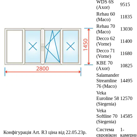
WDS 6S
9515
(Axor)
Rehau 60
11835
(Maco)
Rehau 70
13030
(Maco)
Decco 62
11400
(Vorne)
Decco 71
11680
(Vorne)
KBE 70
10825
(Axor)
Salamander
Streamline
14495
76 (Maco)
Veka
Euroline 58
12570
(Siegenia)
Veka
Softline 70
14585
(Siegenia)
Система
1-
Конфігурація Art. R3 ціна від 22.05.23р.
євровікон
камерн