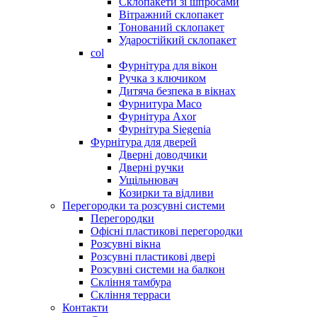
Склопакети зі шпросами
Вітражний склопакет
Тонований склопакет
Ударостійкий склопакет
col
Фурнітура для вікон
Ручка з ключиком
Дитяча безпека в вікнах
Фурнитура Maco
Фурнітура Axor
Фурнітура Siegenia
Фурнітура для дверей
Дверні доводчики
Дверні ручки
Ущільнювач
Козирки та відливи
Перегородки та розсувні системи
Перегородки
Офісні пластикові перегородки
Розсувні вікна
Розсувні пластикові двері
Розсувні системи на балкон
Скління тамбура
Скління терраси
Контакти