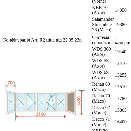
(Vorne)
KBE 70
14350
(Axor)
Salamander
Streamline
19380
76 (Maco)
Система
1-
Конфігурація Art. R2 ціна від 22.05.23р.
євровікон
камерн
WDS 300
11640
(Axor)
WDS 5S
12410
(Axor)
WDS 6S
13255
(Axor)
Rehau 60
15510
(Maco)
Rehau 70
17780
(Maco)
Decco 62
15865
(Vorne)
Decco 71
16400
(Vorne)
KBE 70