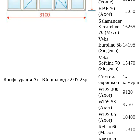
(Vorne)
KBE 70
12250
(Axor)
Salamander
Streamline
16265
76 (Maco)
Veka
Euroline 58
14195
(Siegenia)
Veka
Softline 70
15470
(Siegenia)
Система
1-
Конфігурація Art. R6 ціна від 22.05.23р.
євровікон
камерн
WDS 300
9120
(Axor)
WDS 5S
9750
(Axor)
WDS 6S
10400
(Axor)
Rehau 60
12310
(Maco)
Rehau 70