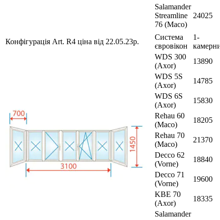
Salamander
Streamline
24025
76 (Maco)
Система
1-
Конфігурація Art. R4 ціна від 22.05.23р.
євровікон
камерн
WDS 300
13890
(Axor)
WDS 5S
14785
(Axor)
WDS 6S
15830
(Axor)
Rehau 60
18205
(Maco)
Rehau 70
21370
(Maco)
Decco 62
18840
(Vorne)
Decco 71
19600
(Vorne)
KBE 70
18335
(Axor)
Salamander