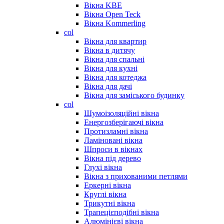
Вікна KBE
Вікна Open Teck
Вікна Kommerling
col
Вікна для квартир
Вікна в дитячу
Вікна для спальні
Вікна для кухні
Вікна для котеджа
Вікна для дачі
Вікна для заміського будинку
col
Шумоізоляційні вікна
Енергозберігаючі вікна
Протизламні вікна
Ламіновані вікна
Шпроси в вікнах
Вікна під дерево
Глухі вікна
Вікна з прихованими петлями
Еркерні вікна
Круглі вікна
Трикутні вікна
Трапецієподібні вікна
Алюмінієві вікна