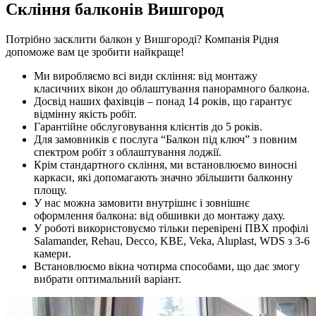
Скління балконів Вишгород
Потрібно засклити балкон у Вишгороді? Компанія Рідня
допоможе вам це зробити найкраще!
Ми виробляємо всі види скління: від монтажу
класичних вікон до облаштування панорамного балкона.
Досвід наших фахівців – понад 14 років, що гарантує
відмінну якість робіт.
Гарантійне обслуговування клієнтів до 5 років.
Для замовників є послуга “Балкон під ключ” з повним
спектром робіт з облаштування лоджії.
Крім стандартного скління, ми встановлюємо виносні
каркаси, які допомагають значно збільшити балконну
площу.
У нас можна замовити внутрішнє і зовнішнє
оформлення балкона: від обшивки до монтажу даху.
У роботі використовуємо тільки перевірені ПВХ профілі
Salamander, Rehau, Decco, KBE, Veka, Aluplast, WDS з 3-6
камери.
Встановлюємо вікна чотирма способами, що дає змогу
вибрати оптимальний варіант.