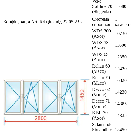
Veka
Softline 70
11680
(Siegenia)
Система
1-
Конфігурація Art. R4 ціна від 22.05.23р.
євровікон
камерн
WDS 300
10730
(Axor)
WDS 5S
11600
(Axor)
WDS 6S
12350
(Axor)
Rehau 60
15420
(Maco)
Rehau 70
16820
(Maco)
Decco 62
14230
(Vorne)
Decco 71
14385
(Vorne)
KBE 70
14335
(Axor)
Salamander
Streamline
18450