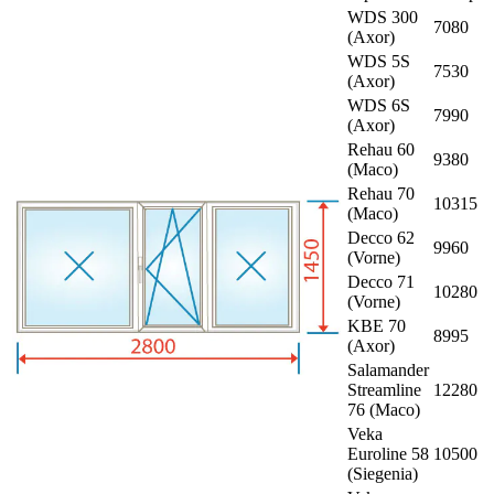
WDS 300
7080
(Axor)
WDS 5S
7530
(Axor)
WDS 6S
7990
(Axor)
Rehau 60
9380
(Maco)
Rehau 70
10315
(Maco)
Decco 62
9960
(Vorne)
Decco 71
10280
(Vorne)
KBE 70
8995
(Axor)
Salamander
Streamline
12280
76 (Maco)
Veka
Euroline 58
10500
(Siegenia)