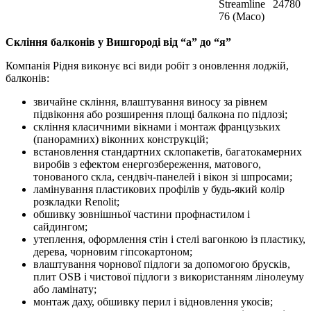
Streamline
24780
76 (Maco)
Скління балконів у Вишгороді від “а” до “я”
Компанія Рідня виконує всі види робіт з оновлення лоджій,
балконів:
звичайне скління, влаштування виносу за рівнем
підвіконня або розширення площі балкона по підлозі;
скління класичними вікнами і монтаж французьких
(панорамних) віконних конструкцій;
встановлення стандартних склопакетів, багатокамерних
виробів з ефектом енергозбереження, матового,
тонованого скла, сендвіч-панелей і вікон зі шпросами;
ламінування пластикових профілів у будь-який колір
розкладки Renolit;
обшивку зовнішньої частини профнастилом і
сайдингом;
утеплення, оформлення стін і стелі вагонкою із пластику,
дерева, чорновим гіпсокартоном;
влаштування чорнової підлоги за допомогою брусків,
плит OSB і чистової підлоги з використанням лінолеуму
або ламінату;
монтаж даху, обшивку перил і відновлення укосів;