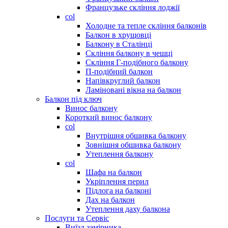
Французьке скління лоджії
col
Холодне та тепле скління балконів
Балкон в хрущовці
Балкону в Сталінці
Скління балкону в чешці
Скління Г-подібного балкону
П-подібний балкон
Напівкруглий балкон
Ламіновані вікна на балкон
Балкон під ключ
Винос балкону
Короткий винос балкону
col
Внутрішня обшивка балкону
Зовнішня обшивка балкону
Утеплення балкону
col
Шафа на балкон
Укріплення перил
Підлога на балконі
Дах на балкон
Утеплення даху балкона
Послуги та Сервіс
Виїзд замірника