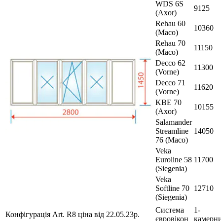
WDS 6S
9125
(Axor)
Rehau 60
10360
(Maco)
Rehau 70
11150
(Maco)
Decco 62
11300
(Vorne)
Decco 71
11620
(Vorne)
KBE 70
10155
(Axor)
Salamander
Streamline
14050
76 (Maco)
Veka
Euroline 58
11700
(Siegenia)
Veka
Softline 70
12710
(Siegenia)
Система
1-
Конфігурація Art. R8 ціна від 22.05.23р.
євровікон
камерн