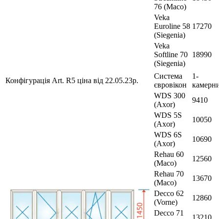
76 (Maco)
Veka
Euroline 58
17270
(Siegenia)
Veka
Softline 70
18990
(Siegenia)
Система
1-
Конфігурація Art. R5 ціна від 22.05.23р.
євровікон
камерн
WDS 300
9410
(Axor)
WDS 5S
10050
(Axor)
WDS 6S
10690
(Axor)
Rehau 60
12560
(Maco)
Rehau 70
13670
(Maco)
Decco 62
12860
(Vorne)
Decco 71
13210