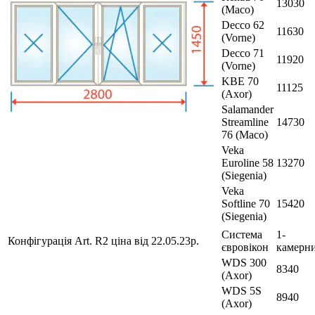
13030
(Maco)
Decco 62
11630
(Vorne)
Decco 71
11920
(Vorne)
KBE 70
11125
(Axor)
Salamander
Streamline
14730
76 (Maco)
Veka
Euroline 58
13270
(Siegenia)
Veka
Softline 70
15420
(Siegenia)
Система
1-
Конфігурація Art. R2 ціна від 22.05.23р.
євровікон
камерн
WDS 300
8340
(Axor)
WDS 5S
8940
(Axor)