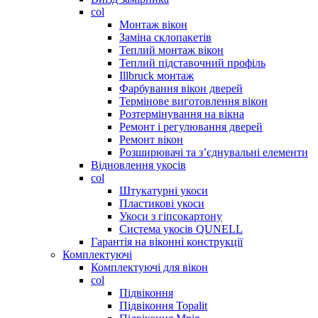
col
Монтаж вікон
Заміна склопакетів
Теплий монтаж вікон
Теплий підставочний профіль
Illbruck монтаж
Фарбування вікон дверей
Термінове виготовлення вікон
Розтермінування на вікна
Ремонт і регулювання дверей
Ремонт вікон
Розширювачі та з’єднувальні елементи
Відновлення укосів
col
Штукатурні укоси
Пластикові укоси
Укоси з гіпсокартону
Система укосів QUNELL
Гарантія на віконні конструкції
Комплектуючі
Комплектуючі для вікон
col
Підвіконня
Підвіконня Topalit