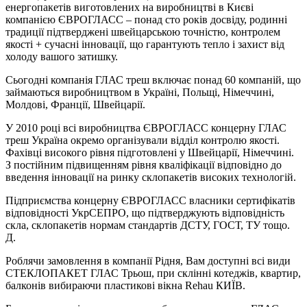
енергопакетів виготовлених на виробництві в Києві
компанією ЄВРОГЛАСС – понад сто років досвіду, родинні
традиції підтверджені швейцарською точністю, контролем
якості + сучасні інновації, що гарантують тепло і захист від
холоду вашого затишку.
Сьогодні компанія ГЛАС треш включає понад 60 компаній, що
займаються виробництвом в Україні, Польщі, Німеччині,
Молдові, Франції, Швейцарії.
У 2010 році всі виробництва ЄВРОГЛАСС концерну ГЛАС
треш Україна окремо організували відділ контролю якості.
Фахівці високого рівня підготовлені у Швейцарії, Німеччині.
З постійним підвищенням рівня кваліфікації відповідно до
введення інновації на ринку склопакетів високих технологій.
Підприємства концерну ЄВРОГЛАСС власники сертифікатів
відповідності УкрСЕПРО, що підтверджують відповідність
скла, склопакетів нормам стандартів ДСТУ, ГОСТ, ТУ тощо.
Д.
Роблячи замовлення в компанії Рідня, Вам доступні всі види
СТЕКЛОПАКЕТ ГЛАС Трьош, при склінні котеджів, квартир,
балконів вибираючи пластикові вікна Rehau КИЇВ.