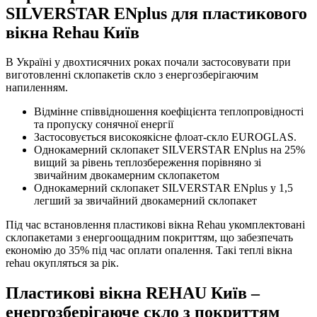
SILVERSTAR ENplus для пластикового
вікна Rehau Київ
В Україні у двохтисячних роках почали застосовувати при
виготовленні склопакетів скло з енергозберігаючим
напиленням.
Відмінне співвідношення коефіцієнта теплопровідності
та пропуску сонячної енергії
Застосовується високоякісне флоат-скло EUROGLAS.
Однокамерний склопакет SILVERSTAR ENplus на 25%
вищий за рівень теплозбереження порівняно зі
звичайним двокамерним склопакетом
Однокамерний склопакет SILVERSTAR ENplus у 1,5
легший за звичайний двокамерний склопакет
Під час встановлення пластикові вікна Rehau укомплектовані
склопакетами з енергоощадним покриттям, що забезпечать
економію до 35% під час оплати опалення. Такі теплі вікна
rehau окупляться за рік.
Пластикові вікна REHAU Київ –
енергозберігаюче скло з покриттям