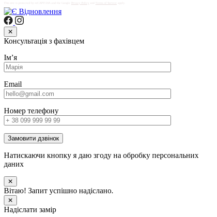
This site is protected by reCAPTCHA and the Google
Privacy Policy
and
Terms of Service
apply.
✕
Консультація з фахівцем
Імʼя
Email
Номер телефону
Замовити дзвінок
Натискаючи кнопку я даю згоду на обробку персональних
даних
✕
Вітаю! Запит успішно надіслано.
✕
Надіслати замір