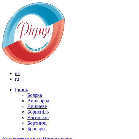
uk
ru
Ірпінь
Боярка
Вишгород
Вишневе
Бориспіль
Васильків
Бортничі
Бровари