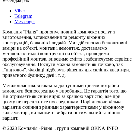
месенджерах
Viber
Telegram
Messenger
Компанія “Рідня” пропонує повний комплекс послуг з
виготовлення, встановлення та ремонту віконних
конструкцій, балконів і лоджій. Ми здійснюємо безкоштовні
заміри на об’єкті, монтаж і демонтаж, доставляємо
металопластикові конструкції на об’єкт, проводимо
професійний монтаж, вивозимо сміття і забезпечуємо сервісне
обслуговування. Послуги можна замовити як точково, так
і”під ключ”. Фахівці підберуть рішення для скління квартири,
приватного будинку, дачі і т. д.
Металопластикові вікна за доступними цінами потрібно
замовляти безпосередньо у виробника. Це гарантія того, що
Ви отримаєте якісний виріб за кращою вартістю, але при
цьому не переплатите посередникам. Порівнюючи кілька
варіантів скління з різними характеристиками у віконному
калькуляторі, ви зможете вибрати оптимальний за ціною
варіант.
© 2023 Компанія «Рідня». групи компаній OKNA-INFO