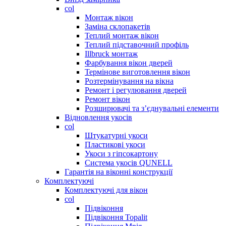
col
Монтаж вікон
Заміна склопакетів
Теплий монтаж вікон
Теплий підставочний профіль
Illbruck монтаж
Фарбування вікон дверей
Термінове виготовлення вікон
Розтермінування на вікна
Ремонт і регулювання дверей
Ремонт вікон
Розширювачі та з’єднувальні елементи
Відновлення укосів
col
Штукатурні укоси
Пластикові укоси
Укоси з гіпсокартону
Система укосів QUNELL
Гарантія на віконні конструкції
Комплектуючі
Комплектуючі для вікон
col
Підвіконня
Підвіконня Topalit