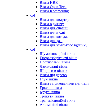
Вікна KBE
Вікна Open Teck
Вікна Kommerling
col
Вікна для квартир
Вікна в дитячу
Вікна для спальні
Вікна для кухні
Вікна для котеджа
Вікна для дачі
Вікна для заміського будинку
col
Шумоізоляційні вікна
Енергозберігаючі вікна
Протизламні вікна
Ламіновані вікна
Шпроси в вікнах
Вікна під дерево
Глухі вікна
Вікна з прихованими петлями
Еркерні вікна
Круглі вікна
Трикутні вікна
Трапецієподібні вікна
Алюмінієві вікна