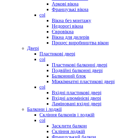
Аркові вікна
Французькі вікна
col
Вікна без монтажу
Недорогі вікна
Євровікна
Вікна для дилерів
Процес виробництва вікон
Двері
Пластикові двері
col
Пластикові балконні двері
Подвійні балконні двері
Балконний блок
Міжкімнатні пластикові двері
col
Вхідні пластикові двері
Вхідні алюмінієві двері
Ламіновані вхідні двері
Балкони і лоджії
Скління балконів і лоджій
col
Засклити балкон
Скління лоджій
Французький балкон