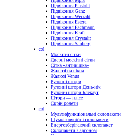
Підвіконня Мрія
Підвіконня Plastolit
Підвіконня Ganz
Підвіконня Werzalit
Підвіконня Estera
Підвіконня Fachmann
Підвіконня Kraft
Підвіконня Crystalit
Підвіконня Sauberg
col
Москітні сітки
Дверні москітні сітки
Сітка «антикішка»
Жалюзі на вікна
Жалюзі Venus
Рулонні штори
Рулонні штори День-ніч
Рулонні штори Блекаут
Штори — плісе
Скрін ролети
col
Мультифункціональні склопакети
Шумоізоляційні склопакети
Енергозберігаючий склопакет
Склопакети з аргоном