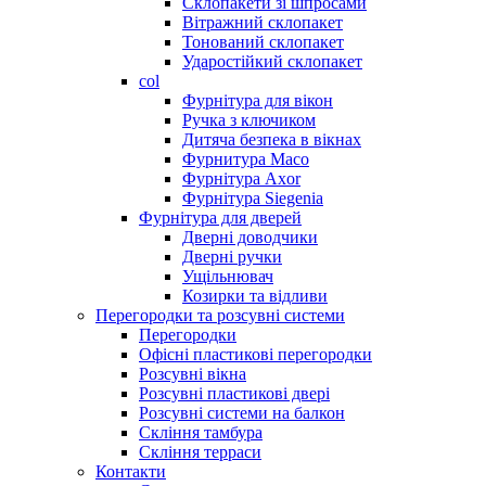
Склопакети зі шпросами
Вітражний склопакет
Тонований склопакет
Ударостійкий склопакет
col
Фурнітура для вікон
Ручка з ключиком
Дитяча безпека в вікнах
Фурнитура Maco
Фурнітура Axor
Фурнітура Siegenia
Фурнітура для дверей
Дверні доводчики
Дверні ручки
Ущільнювач
Козирки та відливи
Перегородки та розсувні системи
Перегородки
Офісні пластикові перегородки
Розсувні вікна
Розсувні пластикові двері
Розсувні системи на балкон
Скління тамбура
Скління терраси
Контакти