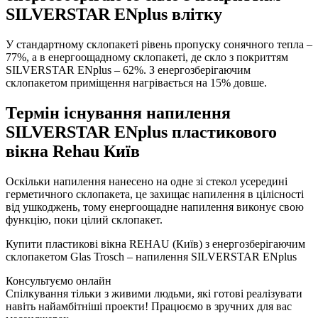
SILVERSTAR ENplus влітку
У стандартному склопакеті рівень пропуску сонячного тепла –
77%, а в енергоощадному склопакеті, де скло з покриттям
SILVERSTAR ENplus – 62%. З енергозберігаючим
склопакетом приміщення нагрівається на 15% довше.
Термін існування напилення
SILVERSTAR ENplus пластикового
вікна Rehau Київ
Оскільки напилення нанесено на одне зі стекол усередині
герметичного склопакета, це захищає напилення в цілісності
від ушкоджень, тому енергоощадне напилення виконує свою
функцію, поки цілий склопакет.
Купити пластикові вікна REHAU (Київ) з енергозберігаючим
склопакетом Glas Trosch – напилення SILVERSTAR ENplus
Консультуємо онлайн
Спілкування тільки з живими людьми, які готові реалізувати
навіть найамбітніші проекти! Працюємо в зручних для вас