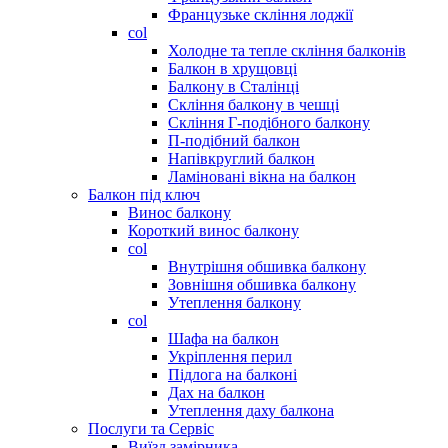
Французьке скління лоджії
col
Холодне та тепле скління балконів
Балкон в хрущовці
Балкону в Сталінці
Скління балкону в чешці
Скління Г-подібного балкону
П-подібний балкон
Напівкруглий балкон
Ламіновані вікна на балкон
Балкон під ключ
Винос балкону
Короткий винос балкону
col
Внутрішня обшивка балкону
Зовнішня обшивка балкону
Утеплення балкону
col
Шафа на балкон
Укріплення перил
Підлога на балконі
Дах на балкон
Утеплення даху балкона
Послуги та Сервіс
Виїзд замірника