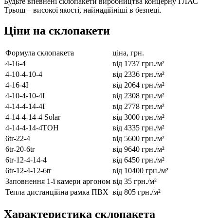
Будьте впевнені склопакети виробництва концерну ГЛАС
Трьош – високої якості, найнадійніші в безпеці.
Ціни на склопакети
Формула склопакета
ціна, грн.
4-16-4
від 1737 грн./м²
4-10-4-10-4
від 2336 грн./м²
4-16-4I
від 2064 грн./м²
4-10-4-10-4I
від 2308 грн./м²
4-14-4-14-4I
від 2778 грн./м²
4-14-4-14-4 Solar
від 3000 грн./м²
4-14-4-14-4ТОН
від 4335 грн./м²
6tr-22-4
від 5600 грн./м²
6tr-20-6tr
від 9640 грн./м²
6tr-12-4-14-4
від 6450 грн./м²
6tr-12-4-12-6tr
від 10400 грн./м²
Заповнення 1-ї камери аргоном
від 35 грн./м²
Тепла дистанційна рамка ПВХ
від 805 грн./м²
Характеристика склопакета