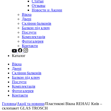
Статьи
Отзывы
Новости и Акции
Вікна
Двері
Скління балконів
Балкон під ключ
Послуги
Комплектація
Фотогалерея
Контакти
Каталог
Вікна
Двері
Скління балконів
Балкон під ключ
Послуги
Комплектація
Фотогалерея
Контакти
Головна
/
Акції та новини
/
Пластикові Вікна REHAU Київ –
склопакет GLAS TROSCH