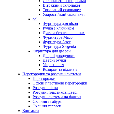
Склопакети зі шпросами
Вітражний склопакет
Тонований склопакет
Ударостійкий склопакет
col
Фурнітура для вікон
Ручка з ключиком
Дитяча безпека в вікнах
Фурнитура Maco
Фурнітура Axor
Фурнітура Siegenia
Фурнітура для дверей
Дверні доводчики
Дверні ручки
Ущільнювач
Козирки та відливи
Перегородки та розсувні системи
Перегородки
Офісні пластикові перегородки
Розсувні вікна
Розсувні пластикові двері
Розсувні системи на балкон
Скління тамбура
Скління терраси
Контакти