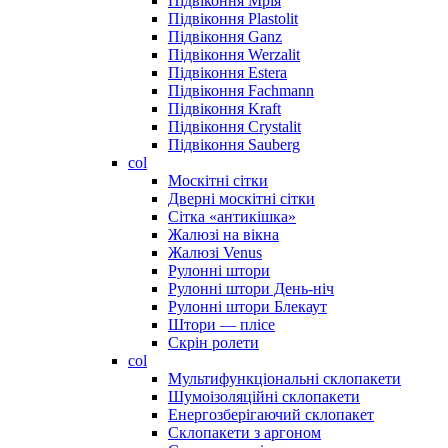
Підвіконня Мрія
Підвіконня Plastolit
Підвіконня Ganz
Підвіконня Werzalit
Підвіконня Estera
Підвіконня Fachmann
Підвіконня Kraft
Підвіконня Crystalit
Підвіконня Sauberg
col
Москітні сітки
Дверні москітні сітки
Сітка «антикішка»
Жалюзі на вікна
Жалюзі Venus
Рулонні штори
Рулонні штори День-ніч
Рулонні штори Блекаут
Штори — плісе
Скрін ролети
col
Мультифункціональні склопакети
Шумоізоляційні склопакети
Енергозберігаючий склопакет
Склопакети з аргоном