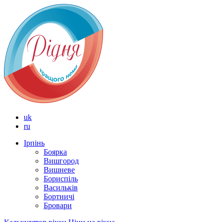
uk
ru
Ірпінь
Боярка
Вишгород
Вишневе
Бориспіль
Васильків
Бортничі
Бровари