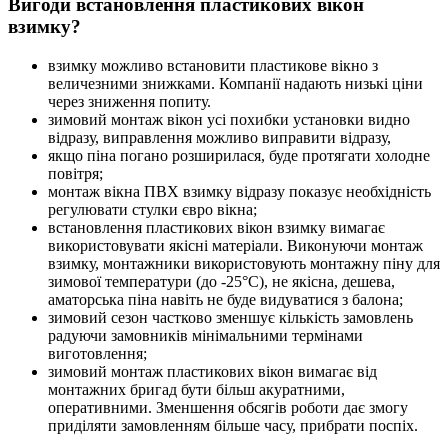
Вигоди встановлення пластикових вікон
взимку?
взимку можливо встановити пластикове вікно з
величезними знижками. Компанії надають низькі ціни
через зниження попиту.
зимовий монтаж вікон усі похибки установки видно
відразу, виправлення можливо виправити відразу,
якщо піна погано розширилася, буде протягати холодне
повітря;
монтаж вікна ПВХ взимку відразу показує необхідність
регулювати стулки євро вікна;
встановлення пластикових вікон взимку вимагає
використовувати якісні матеріали. Виконуючи монтаж
взимку, монтажники використовують монтажну піну для
зимової температури (до -25°С), не якісна, дешева,
аматорська піна навіть не буде видуватися з балона;
зимовий сезон частково зменшує кількість замовлень
радуючи замовників мінімальними термінами
виготовлення;
зимовий монтаж пластикових вікон вимагає від
монтажних бригад бути більш акуратними,
оперативними. Зменшення обсягів роботи дає змогу
приділяти замовленням більше часу, прибрати поспіх.