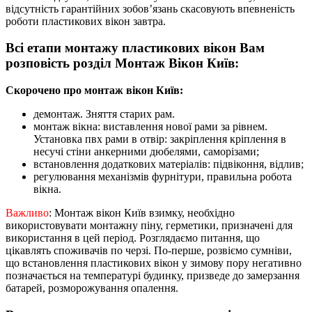
відсутність гарантійних зобов’язань скасовують впевненість
роботи пластикових вікон завтра.
Всі етапи монтажу пластикових вікон Вам
розповість розділ Монтаж Вікон Київ:
Скорочено про монтаж вікон Київ:
демонтаж. Зняття старих рам.
монтаж вікна: виставлення нової рами за рівнем.
Установка пвх рами в отвір: закріплення кріплення в
несучі стіни анкерними дюбелями, саморізами;
встановлення додаткових матеріалів: підвіконня, відлив;
регулювання механізмів фурнітури, правильна робота
вікна.
Важливо
: Монтаж вікон Київ взимку, необхідно
використовувати монтажну піну, герметики, призначені для
використання в цей період. Розглядаємо питання, що
цікавлять споживачів по черзі. По-перше, розвіємо сумніви,
що встановлення пластикових вікон у зимову пору негативно
позначається на температурі будинку, призведе до замерзання
батарей, розморожування опалення.