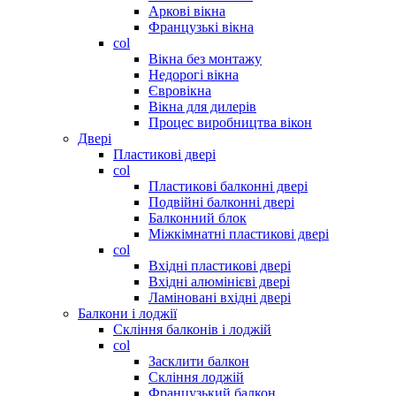
Аркові вікна
Французькі вікна
col
Вікна без монтажу
Недорогі вікна
Євровікна
Вікна для дилерів
Процес виробництва вікон
Двері
Пластикові двері
col
Пластикові балконні двері
Подвійні балконні двері
Балконний блок
Міжкімнатні пластикові двері
col
Вхідні пластикові двері
Вхідні алюмінієві двері
Ламіновані вхідні двері
Балкони і лоджії
Скління балконів і лоджій
col
Засклити балкон
Скління лоджій
Французький балкон