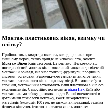
Монтаж пластикових вікон, взимку чи
влітку?
Прийшла зима, квартира охолола, холод проникає при
сильному морозі, тепло прийде не чекаючи літа, замовте
Монтаж Вікон
Київ сьогодні. Це реально! Незалежно від
погоди якісний монтаж вікон можливий завдяки: досвідченій
монтажній бригаді, яка знає тонкощі фурнітури, профільної
системи, установки. Рекомендуємо замовити виготовлення,
монтаж пластикового вікна в одному місці, Ви можете бути
спокійні, монтажники встановлять Ваші пластикові вікна без
експериментів. Самостійно встановити
вікна Пвх
Київ або
монтажниками з боку, ризиковано для Вашої впевненості в
дотриманні технології монтажу, якості використаних
матеріалів (економія 100 грн. не завжди виправдана), техніка
безпеки відсутня, істотно знижуючи якість монтажу,