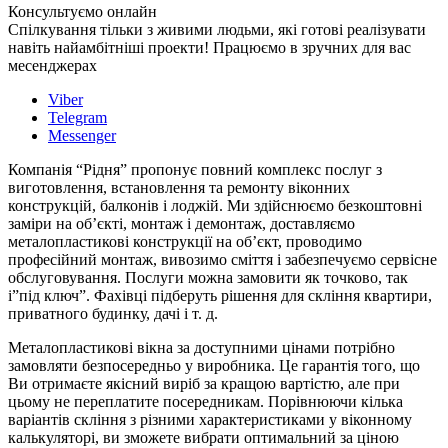
Консультуємо онлайн
Спілкування тільки з живими людьми, які готові реалізувати
навіть найамбітніші проекти! Працюємо в зручних для вас
месенджерах
Viber
Telegram
Messenger
Компанія “Рідня” пропонує повний комплекс послуг з
виготовлення, встановлення та ремонту віконних
конструкцій, балконів і лоджій. Ми здійснюємо безкоштовні
заміри на об’єкті, монтаж і демонтаж, доставляємо
металопластикові конструкції на об’єкт, проводимо
професійний монтаж, вивозимо сміття і забезпечуємо сервісне
обслуговування. Послуги можна замовити як точково, так
і”під ключ”. Фахівці підберуть рішення для скління квартири,
приватного будинку, дачі і т. д.
Металопластикові вікна за доступними цінами потрібно
замовляти безпосередньо у виробника. Це гарантія того, що
Ви отримаєте якісний виріб за кращою вартістю, але при
цьому не переплатите посередникам. Порівнюючи кілька
варіантів скління з різними характеристиками у віконному
калькуляторі, ви зможете вибрати оптимальний за ціною