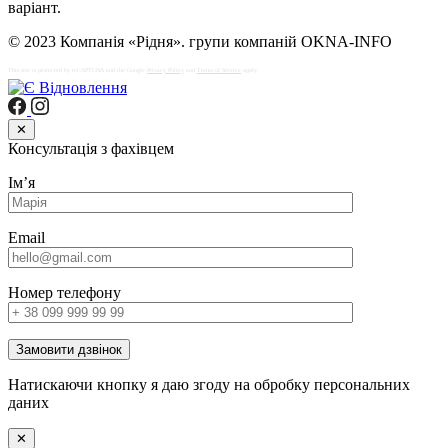
варіант.
© 2023 Компанія «Рідня». групи компаній OKNA-INFO
This site is protected by reCAPTCHA and the Google
Privacy Policy
and
Terms of Service
apply.
✕
Консультація з фахівцем
Імʼя
Email
Номер телефону
Замовити дзвінок
Натискаючи кнопку я даю згоду на обробку персональних
даних
✕