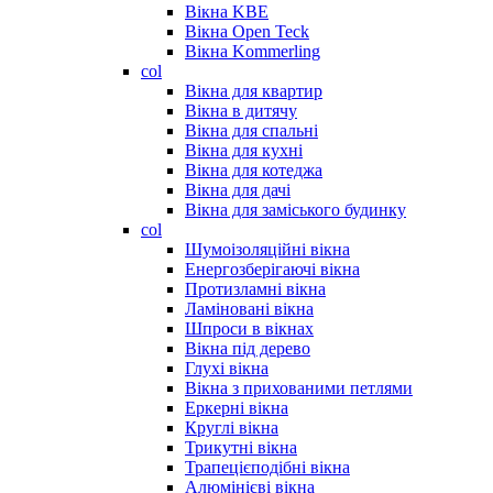
Вікна KBE
Вікна Open Teck
Вікна Kommerling
col
Вікна для квартир
Вікна в дитячу
Вікна для спальні
Вікна для кухні
Вікна для котеджа
Вікна для дачі
Вікна для заміського будинку
col
Шумоізоляційні вікна
Енергозберігаючі вікна
Протизламні вікна
Ламіновані вікна
Шпроси в вікнах
Вікна під дерево
Глухі вікна
Вікна з прихованими петлями
Еркерні вікна
Круглі вікна
Трикутні вікна
Трапецієподібні вікна
Алюмінієві вікна