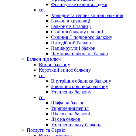
Французьке скління лоджії
col
Холодне та тепле скління балконів
Балкон в хрущовці
Балкону в Сталінці
Скління балкону в чешці
Скління Г-подібного балкону
П-подібний балкон
Напівкруглий балкон
Ламіновані вікна на балкон
Балкон під ключ
Винос балкону
Короткий винос балкону
col
Внутрішня обшивка балкону
Зовнішня обшивка балкону
Утеплення балкону
col
Шафа на балкон
Укріплення перил
Підлога на балконі
Дах на балкон
Утеплення даху балкона
Послуги та Сервіс
Виїзд замірника