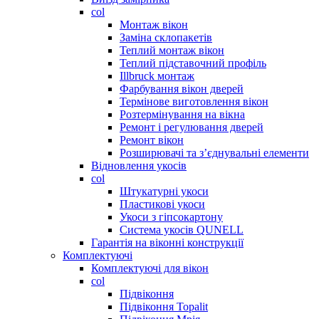
col
Монтаж вікон
Заміна склопакетів
Теплий монтаж вікон
Теплий підставочний профіль
Illbruck монтаж
Фарбування вікон дверей
Термінове виготовлення вікон
Розтермінування на вікна
Ремонт і регулювання дверей
Ремонт вікон
Розширювачі та з’єднувальні елементи
Відновлення укосів
col
Штукатурні укоси
Пластикові укоси
Укоси з гіпсокартону
Система укосів QUNELL
Гарантія на віконні конструкції
Комплектуючі
Комплектуючі для вікон
col
Підвіконня
Підвіконня Topalit