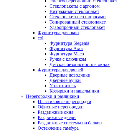
Энергосберегающий стеклопакет
Стеклопакеты с аргоном
Витражный стеклопакет
Стеклопакеты со шпросами
Тонированный стеклопакет
Ударопрочный стеклопакет
Фурнитура для окон
col
Фурнитура Siegenia
Фурнитура Axor
Фурнитура Maco
Ручка с ключиком
Детская безопасность в окнах
Фурнитура для дверей
Дверные доводчики
Дверные ручки
Уплотнитель
Козырьки и нащельники
Перегородки и раздвижки
Пластиковые перегородки
Офисные перегородки
Раздвижные окна
Раздвижные двери
Раздвижные системы на балкон
Остекление тамбура