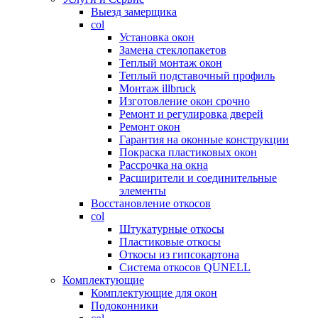
Выезд замерщика
col
Установка окон
Замена стеклопакетов
Теплый монтаж окон
Теплый подставочный профиль
Монтаж illbruck
Изготовление окон срочно
Ремонт и регулировка дверей
Ремонт окон
Гарантия на оконные конструкции
Покраска пластиковых окон
Рассрочка на окна
Расширители и соединительные
элементы
Восстановление откосов
col
Штукатурные откосы
Пластиковые откосы
Откосы из гипсокартона
Система откосов QUNELL
Комплектующие
Комплектующие для окон
Подоконники