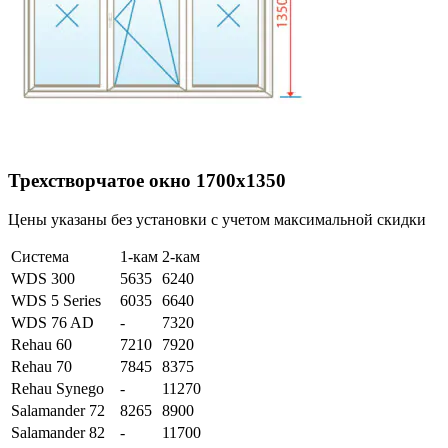
Трехстворчатое окно 1700х1350
Цены указаны без установки с учетом максимальной скидки
Система
1-кам
2-кам
WDS 300
5635
6240
WDS 5 Series
6035
6640
WDS 76 AD
-
7320
Rehau 60
7210
7920
Rehau 70
7845
8375
Rehau Synego
-
11270
Salamander 72
8265
8900
Salamander 82
-
11700