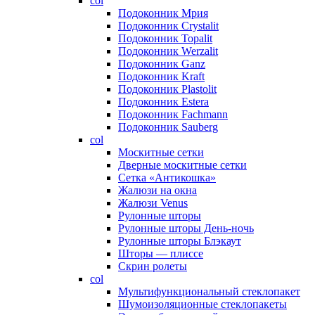
col
Подоконник Мрия
Подоконник Crystalit
Подоконник Topalit
Подоконник Werzalit
Подоконник Ganz
Подоконник Kraft
Подоконник Plastolit
Подоконник Estera
Подоконник Fachmann
Подоконник Sauberg
col
Москитные сетки
Дверные москитные сетки
Сетка «Антикошка»
Жалюзи на окна
Жалюзи Venus
Рулонные шторы
Рулонные шторы День-ночь
Рулонные шторы Блэкаут
Шторы — плиссе
Скрин ролеты
col
Мультифункциональный стеклопакет
Шумоизоляционные стеклопакеты