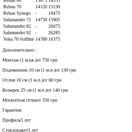
Rehau 60
13075
14355
Rehau 70
14120
15130
Rehau Synego
-
19475
Salamander 72
14750
15905
Salamander 82
-
20475
Salamander 92
-
26285
Veka 70 Softline
14780
16375
Дополнительно :
Монтаж (1 м.кв.)
от 750 грн
Подоконник 10 см (1 м.п.)
от 130 грн
Отлив 10 см (1 м.п.)
от 60 грн
Козырек 25 см (1 м.п.)
от 140 грн
Москитная сетка
от 350 грн
Гарантия:
Профиль
5 лет
Стеклопакет
5 лет