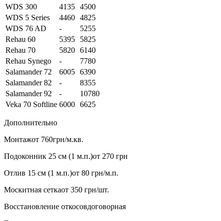
WDS 300
4135
4500
WDS 5 Series
4460
4825
WDS 76 AD
-
5255
Rehau 60
5395
5825
Rehau 70
5820
6140
Rehau Synego
-
7780
Salamander 72
6005
6390
Salamander 82
-
8355
Salamander 92
-
10780
Veka 70 Softline
6000
6625
Дополнительно
Монтаж
от 760грн/м.кв.
Подоконник 25 см (1 м.п.)
от 270 грн
Отлив 15 см (1 м.п.)
от 80 грн/м.п.
Москитная сетка
от 350 грн/шт.
Восстановление откосов
договорная