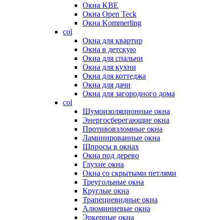
Окна KBE
Окна Open Teck
Окна Kommerling
col
Окна для квартир
Окна в детскую
Окна для спальни
Окна для кухни
Окна для коттеджа
Окна для дачи
Окна для загородного дома
col
Шумоизоляционные окна
Энергосберегающие окна
Противовзломные окна
Ламинированные окна
Шпросы в окнах
Окна под дерево
Глухие окна
Окна со скрытыми петлями
Треугольные окна
Круглые окна
Трапециевидные окна
Алюминиевые окна
Эркерные окна