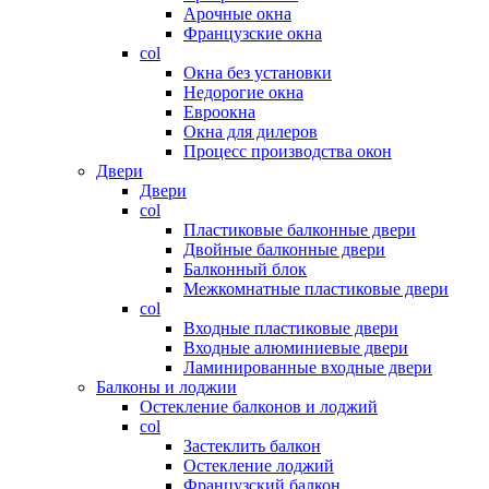
Арочные окна
Французские окна
col
Окна без установки
Недорогие окна
Евроокна
Окна для дилеров
Процесс производства окон
Двери
Двери
col
Пластиковые балконные двери
Двойные балконные двери
Балконный блок
Межкомнатные пластиковые двери
col
Входные пластиковые двери
Входные алюминиевые двери
Ламинированные входные двери
Балконы и лоджии
Остекление балконов и лоджий
col
Застеклить балкон
Остекление лоджий
Французский балкон