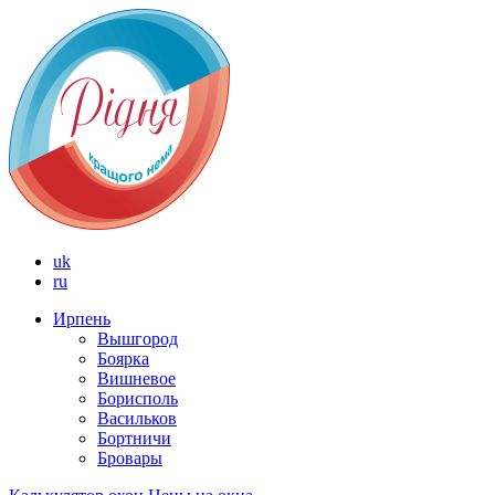
uk
ru
Ирпень
Вышгород
Боярка
Вишневое
Борисполь
Васильков
Бортничи
Бровары