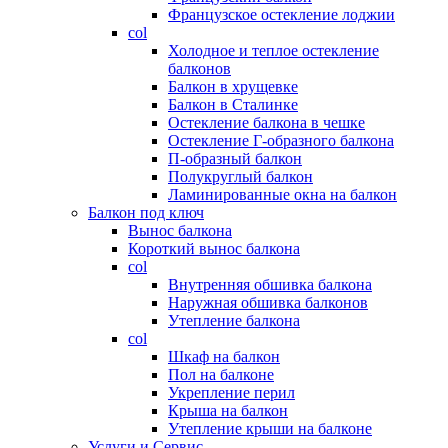
Французское остекление лоджии
col
Холодное и теплое остекление
балконов
Балкон в хрущевке
Балкон в Сталинке
Остекление балкона в чешке
Остекление Г-образного балкона
П-образный балкон
Полукруглый балкон
Ламинированные окна на балкон
Балкон под ключ
Вынос балкона
Короткий вынос балкона
col
Внутренняя обшивка балкона
Наружная обшивка балконов
Утепление балкона
col
Шкаф на балкон
Пол на балконе
Укрепление перил
Крыша на балкон
Утепление крыши на балконе
Услуги и Сервис