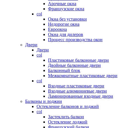
Арочные окна
Французские окна
col
Окна без установки
Недорогие окна
Евроокна
Окна для дилеров
Процесс производства окон
Двери
Двери
col
Пластиковые балконные двери
Двойные балконные двери
Балконный блок
Межкомнатные пластиковые двери
col
Входные пластиковые двери
Входные алюминиевые двери
Ламинированные входные двери
Балконы и лоджии
Остекление балконов и лоджий
col
Застеклить балкон
Остекление лоджий
Французский балкон