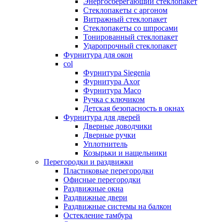
Энергосберегающий стеклопакет
Стеклопакеты с аргоном
Витражный стеклопакет
Стеклопакеты со шпросами
Тонированный стеклопакет
Ударопрочный стеклопакет
Фурнитура для окон
col
Фурнитура Siegenia
Фурнитура Axor
Фурнитура Maco
Ручка с ключиком
Детская безопасность в окнах
Фурнитура для дверей
Дверные доводчики
Дверные ручки
Уплотнитель
Козырьки и нащельники
Перегородки и раздвижки
Пластиковые перегородки
Офисные перегородки
Раздвижные окна
Раздвижные двери
Раздвижные системы на балкон
Остекление тамбура