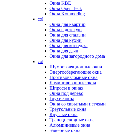
Окна KBE
Окна Open Teck
Окна Kommerling
col
Окна для квартир
Окна в детскую
Окна для спальни
Окна для кухни
Окна для коттеджа
Окна для дачи
Окна для загородного дома
col
Шумоизоляционные окна
Энергосберегающие окна
Противовзломные окна
Ламинированные окна
Шпросы в окнах
Окна под дерево
Глухие окна
Окна со скрытыми петлями
Треугольные окна
Круглые окна
Трапециевидные окна
Алюминиевые окна
Эркерные окна