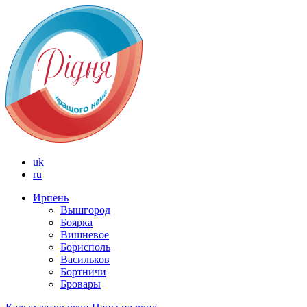
uk
ru
Ирпень
Вышгород
Боярка
Вишневое
Борисполь
Васильков
Бортничи
Бровары