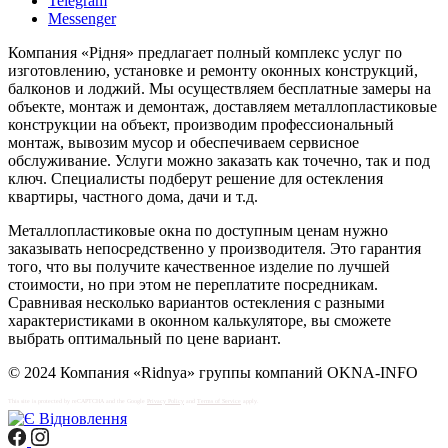
Telegram
Messenger
Компания «Рідня» предлагает полный комплекс услуг по
изготовлению, установке и ремонту оконных конструкций,
балконов и лоджий. Мы осуществляем бесплатные замеры на
объекте, монтаж и демонтаж, доставляем металлопластиковые
конструкции на объект, производим профессиональный
монтаж, вывозим мусор и обеспечиваем сервисное
обслуживание. Услуги можно заказать как точечно, так и под
ключ. Специалисты подберут решение для остекления
квартиры, частного дома, дачи и т.д.
Металлопластиковые окна по доступным ценам нужно
заказывать непосредственно у производителя. Это гарантия
того, что вы получите качественное изделие по лучшей
стоимости, но при этом не переплатите посредникам.
Сравнивая несколько вариантов остекления с разными
характеристиками в оконном калькуляторе, вы сможете
выбрать оптимальный по цене вариант.
© 2024 Компания «Ridnya» группы компаний OKNA-INFO
This site is protected by reCAPTCHA and the Google
Privacy Policy
and
Terms of Service
apply.