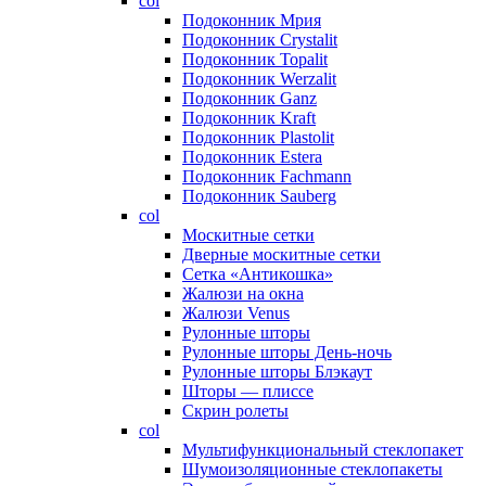
col
Подоконник Мрия
Подоконник Crystalit
Подоконник Topalit
Подоконник Werzalit
Подоконник Ganz
Подоконник Kraft
Подоконник Plastolit
Подоконник Estera
Подоконник Fachmann
Подоконник Sauberg
col
Москитные сетки
Дверные москитные сетки
Сетка «Антикошка»
Жалюзи на окна
Жалюзи Venus
Рулонные шторы
Рулонные шторы День-ночь
Рулонные шторы Блэкаут
Шторы — плиссе
Скрин ролеты
col
Мультифункциональный стеклопакет
Шумоизоляционные стеклопакеты