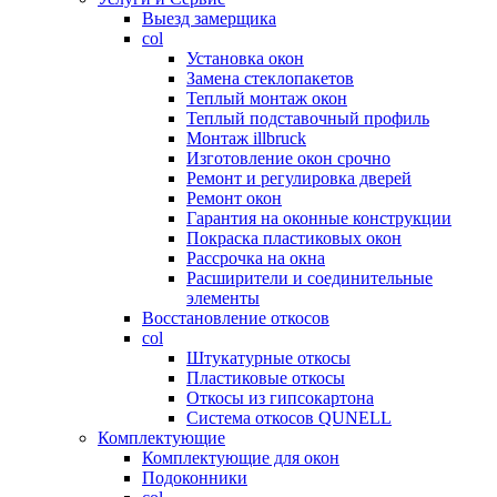
Выезд замерщика
col
Установка окон
Замена стеклопакетов
Теплый монтаж окон
Теплый подставочный профиль
Монтаж illbruck
Изготовление окон срочно
Ремонт и регулировка дверей
Ремонт окон
Гарантия на оконные конструкции
Покраска пластиковых окон
Рассрочка на окна
Расширители и соединительные
элементы
Восстановление откосов
col
Штукатурные откосы
Пластиковые откосы
Откосы из гипсокартона
Система откосов QUNELL
Комплектующие
Комплектующие для окон
Подоконники