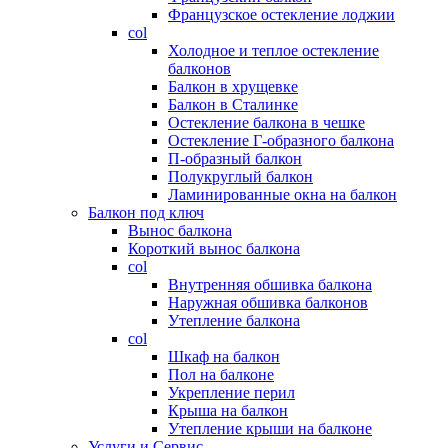
Французское остекление лоджии
col
Холодное и теплое остекление
балконов
Балкон в хрущевке
Балкон в Сталинке
Остекление балкона в чешке
Остекление Г-образного балкона
П-образный балкон
Полукруглый балкон
Ламинированные окна на балкон
Балкон под ключ
Вынос балкона
Короткий вынос балкона
col
Внутренняя обшивка балкона
Наружная обшивка балконов
Утепление балкона
col
Шкаф на балкон
Пол на балконе
Укрепление перил
Крыша на балкон
Утепление крыши на балконе
Услуги и Сервис